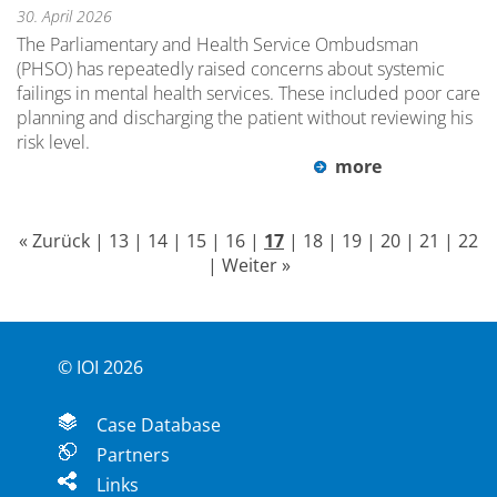
30. April 2026
The Parliamentary and Health Service Ombudsman
(PHSO) has repeatedly raised concerns about systemic
failings in mental health services. These included poor care
planning and discharging the patient without reviewing his
risk level.
more
« Zurück
|
13
|
14
|
15
|
16
|
17
|
18
|
19
|
20
|
21
|
22
|
Weiter »
© IOI 2026
Case Database
Partners
Links