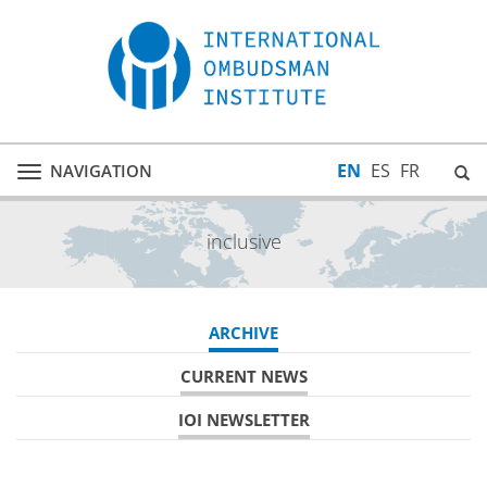
EN
ES
FR
NAVIGATION
Toggle
navigation
inclusive
ARCHIVE
CURRENT NEWS
IOI NEWSLETTER