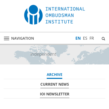
EN
ES
FR
NAVIGATION
Toggle
navigation
ependent
inclusi
ARCHIVE
CURRENT NEWS
IOI NEWSLETTER