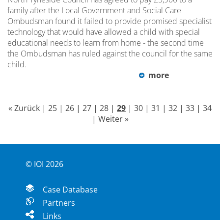
family after the Local Government and Social Care
Ombudsman found it failed to provide promised specialist
technology that would have allowed a child with special
educational needs to learn from home - the second time
the Ombudsman has ruled against the council for the same
child.
more
« Zurück
|
25
|
26
|
27
|
28
|
29
|
30
|
31
|
32
|
33
|
34
|
Weiter »
© IOI 2026
Case Database
Partners
Links