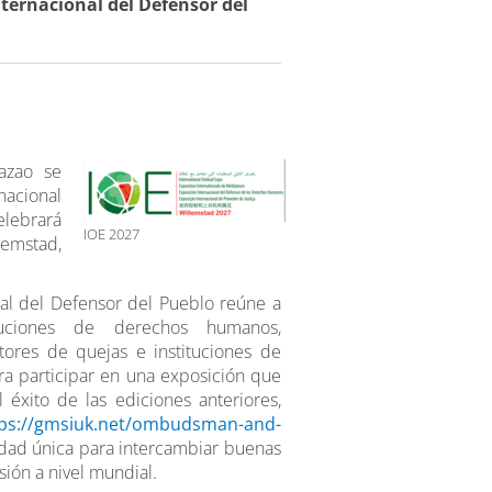
nternacional del Defensor del
azao se
nacional
elebrará
IOE 2027
emstad,
nal del Defensor del Pueblo reúne a
ituciones de derechos humanos,
stores de quejas e instituciones de
a participar en una exposición que
 éxito de las ediciones anteriores,
tps://gmsiuk.net/ombudsman-and-
idad única para intercambiar buenas
isión a nivel mundial.