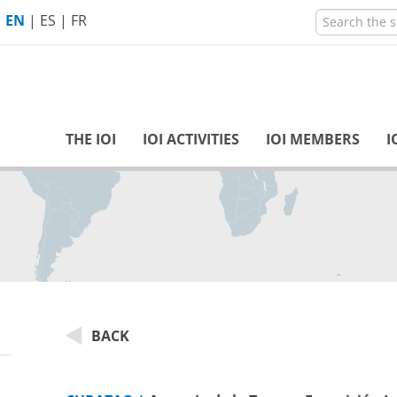
EN
|
ES
|
FR
THE IOI
IOI ACTIVITIES
IOI MEMBERS
I
inclusive
BACK