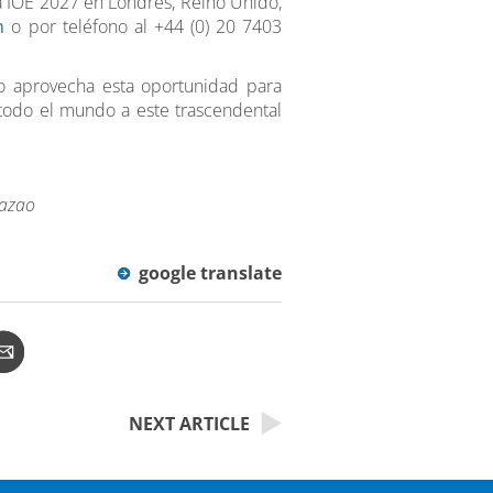
a IOE 2027 en Londres, Reino Unido,
m
o por teléfono al +44 (0) 20 7403
o aprovecha esta oportunidad para
 todo el mundo a este trascendental
razao
google translate
NEXT ARTICLE