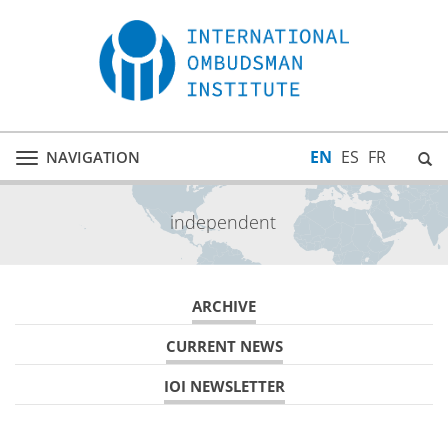
EN
ES
FR
NAVIGATION
Toggle
navigation
independent
ARCHIVE
CURRENT NEWS
IOI NEWSLETTER