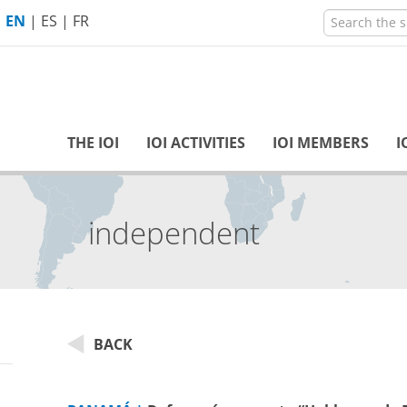
EN
|
ES
|
FR
THE IOI
IOI ACTIVITIES
IOI MEMBERS
I
BACK